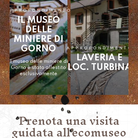
IMENTO
APPROFONDIMENTO
SEO
LAVERIA E
APPROFONDIMEN
E
LE MINIERE D
LOC. TURBINA
 DI
ZINCO E
LA LAVERIA Le laverie
NO
PIOMBO
sono impianti dove i
minerali di
Prenota una visita
guidata all'ecomuseo