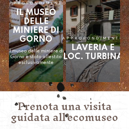
NTO
APPROFONDIMENTO
LAVERIA E
APPROFONDIMENTO
AP
LE MINIERE DI
LOC. TURBINA
I
ZINCO E
LE
LA LAVERIA Le laverie
PIOMBO
sono impianti dove i
minerali di
Prenota una visita
guidata all'ecomuseo