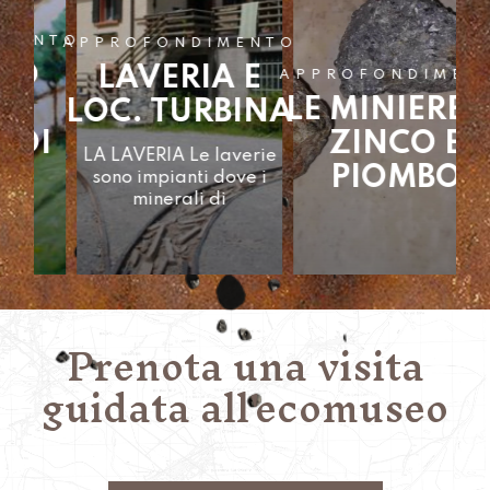
NTO
APPROFONDIMENTO
LAVERIA E
APPROFONDIMENTO
LE MINIERE DI
LOC. TURBINA
AP
I
ZINCO E
LA LAVERIA Le laverie
PIOMBO
sono impianti dove i
minerali di
Prenota una visita
guidata all'ecomuseo