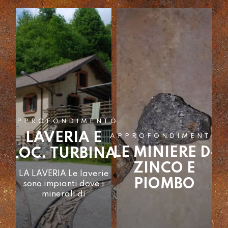
NTO
APPROFONDIMENTO
LAVERIA E
APPROFONDIMENTO
LE MINIERE DI
LOC. TURBINA
AP
I
ZINCO E
LA LAVERIA Le laverie
PIOMBO
sono impianti dove i
minerali di