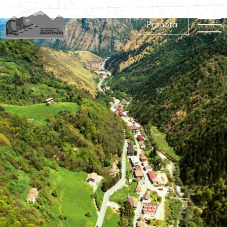
80 C 27A
Prenota