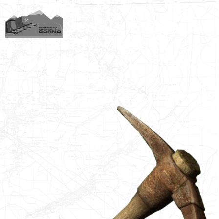
Kisspng Pickaxe The
Elder Scrolls V Skyrim
Prenota
Dragonborn Organizacje Z
Serii Gier The Elder
Scrolls
5b3deeef1fad98.74110892